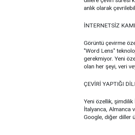
dillere çeviri süresi
anlık olarak çevrilebi
İNTERNETSİZ KAME
Görüntü çevirme öze
"Word Lens" teknoloji
gerekmiyor. Yeni öz
olan her şeyi, veri v
ÇEVİRİ YAPTIĞI DİLL
Yeni özellik, şimdilik
İtalyanca, Almanca ve
Google, diğer diller ü