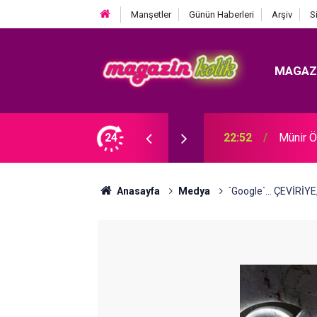
Manşetler
Günün Haberleri
Arşiv
S
MAGAZ
E EVLENDİ!
24
22:52
Münir Ö
Anasayfa
Medya
`Google`... ÇEVİRİYE