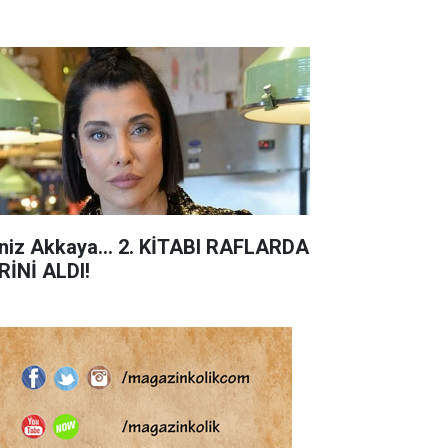
niz Akkaya... 2. KİTABI RAFLARDA
RİNİ ALDI!