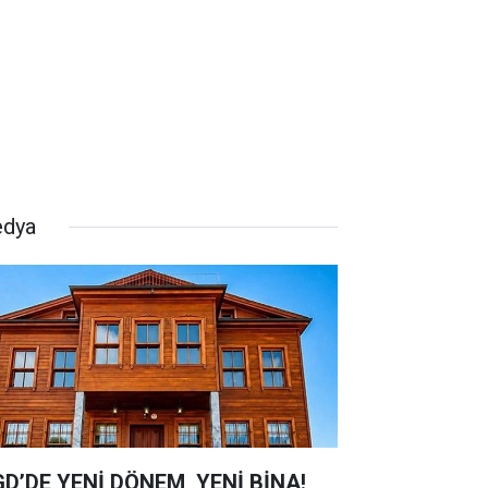
dya
D’DE YENİ DÖNEM, YENİ BİNA!