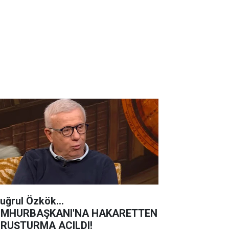
tuğrul Özkök...
MHURBAŞKANI'NA HAKARETTEN
RUŞTURMA AÇILDI!