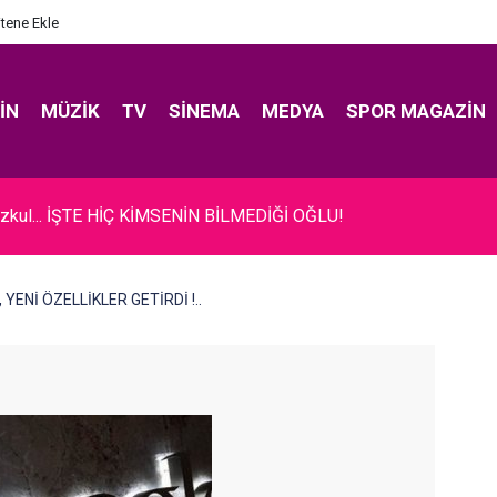
itene Ekle
IN
MÜZIK
TV
SINEMA
MEDYA
SPOR MAGAZIN
zkul... İŞTE HİÇ KİMSENİN BİLMEDİĞİ OĞLU!
, YENİ ÖZELLİKLER GETİRDİ !..