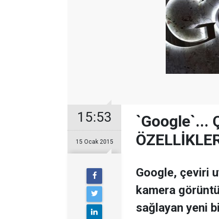
15:53
`Google`...
ÖZELLİKLER 
15 Ocak 2015
Google, çeviri
kamera görüntüs
sağlayan yeni bi