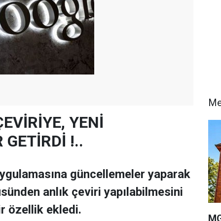
Me
 ÇEVİRİYE, YENİ
GETİRDİ !..
 uygulamasına güncellemeler yaparak
ünden anlık çeviri yapılabilmesini
r özellik ekledi.
MG