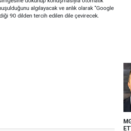
 simgesine dokunup konuşmasıyla otomatik
onuşulduğunu algılayacak ve anlık olarak "Google
diği 90 dilden tercih edilen dile çevirecek.
MG
ET