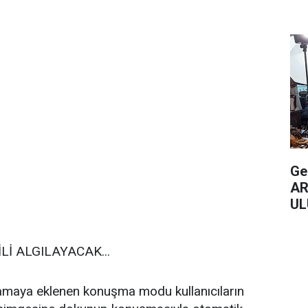
Ge
AR
UL
ÇA
İ ALGILAYACAK...
amaya eklenen konuşma modu kullanıcıların