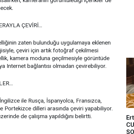
 kısalırken, kameranın görüntülediği içerikler de
lecek.
RAYLA ÇEVİRİ...
lliğinin zaten bulunduğu uygulamaya eklenen
siyle, çeviri için artık fotoğraf çekilmesi
ellik, kamera moduna geçilmesiyle görüntüde
eya Internet bağlantısı olmadan çevirebiliyor.
ER...
 İngilizce ile Rusça, İspanyolca, Fransızca,
 Portekizce dilleri arasında çeviri yapabiliyor.
zerinde de çalışma yapıldığını belirtti.
Er
CU
SO