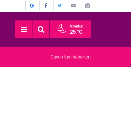
İstanbul
25 °C
17:30
Rap müzik sanatçısı Keskin... GÖZALTINA ALI
Günün tüm
haberleri