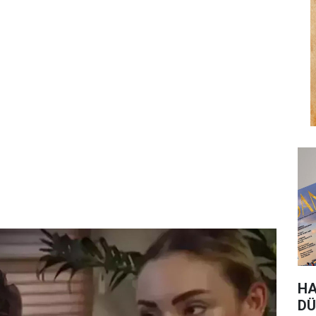
HA
DÜ