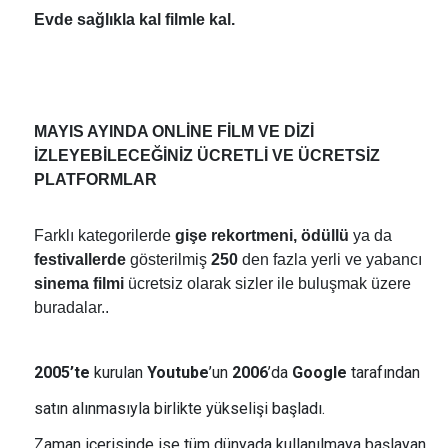
Evde sağlıkla kal filmle kal.
MAYIS AYINDA ONLİNE FİLM VE DİZİ
İZLEYEBİLECEĞİNİZ ÜCRETLİ VE ÜCRETSİZ
PLATFORMLAR
Farklı kategorilerde
gişe rekortmeni, ödüllü
ya da
festivallerde
gösterilmiş
250
den fazla yerli ve yabancı
sinema filmi
ücretsiz olarak sizler ile buluşmak üzere
buradalar..
2005’te
kurulan
Youtube
’un
2006
’da
Google
tarafından
satın alınmasıyla birlikte yükselişi başladı.
Zaman içerisinde ise tüm dünyada kullanılmaya başlayan