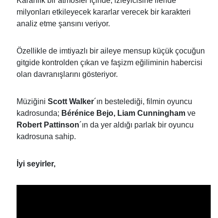
Karanlık bir atmosfer içinde, izleyicisine ileride
milyonları etkileyecek kararlar verecek bir karakteri
analiz etme şansını veriyor.
Özellikle de imtiyazlı bir aileye mensup küçük çocuğun
gitgide kontrolden çıkan ve faşizm eğiliminin habercisi
olan davranışlarını gösteriyor.
Müziğini
Scott Walker
´ın bestelediği, filmin oyuncu
kadrosunda;
Bérénice Bejo, Liam Cunningham
ve
Robert Pattinson
´ın da yer aldığı parlak bir oyuncu
kadrosuna sahip.
İyi seyirler,