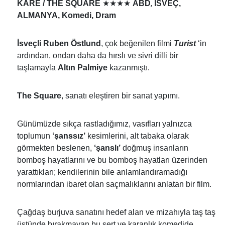
★★★★
,
KARE / THE SQUARE
ABD
İSVEÇ,
ALMANYA, Komedi, Dram
İsveçli Ruben Östlund
, çok beğenilen filmi
Turist
‘in
ardından, ondan daha da hırslı ve sivri dilli bir
taşlamayla
Altın Palmiye
kazanmıştı.
The Square
, sanatı eleştiren bir sanat yapımı.
Günümüzde sıkça rastladığımız, vasıfları yalnızca
toplumun
‘şanssız’
kesimlerini, alt tabaka olarak
görmekten beslenen,
‘şanslı’
doğmuş insanların
bomboş hayatlarını ve bu bomboş hayatları üzerinden
yarattıkları; kendilerinin bile anlamlandıramadığı
normlarından ibaret olan saçmalıklarını anlatan bir film.
Çağdaş burjuva sanatını hedef alan ve mizahıyla taş taş
üstünde bırakmayan bu sert ve karanlık komedide,