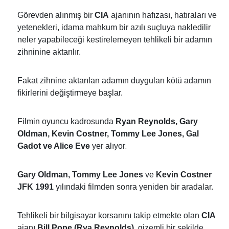
Görevden alınmış bir
CIA
ajanının hafızası, hatıraları ve
yetenekleri, idama mahkum bir azılı suçluya nakledilir
neler yapabileceği kestirelemeyen tehlikeli bir adamın
zihninine aktarılır.
Fakat zihnine aktarılan adamın duyguları kötü adamın
fikirlerini değiştirmeye başlar.
Filmin oyuncu kadrosunda
Ryan Reynolds, Gary
Oldman, Kevin Costner, Tommy Lee Jones, Gal
.
Gadot ve Alice Eve
yer alıyor
Gary Oldman, Tommy Lee Jones
ve
Kevin Costner
JFK
1991
yılındaki filmden sonra yeniden bir aradalar.
Tehlikeli bir bilgisayar korsanını takip etmekte olan
CIA
ajanı
Bill Pope (Rya Reynolds),
gizemli bir şekilde