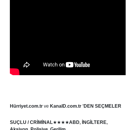
Hürriyet.com.tr
ve
KanalD.com.tr ‘DEN SEÇMELER
★★★★
SUÇLU / CRİMİNAL
ABD, İNGİLTERE,
Aksiyon, Polisiye, Gerilim