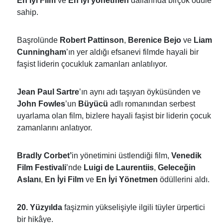
En İyi Film
ve
En iyi yönetmen
dallarında birçok ödüle
sahip.
Başrolünde
Robert Pattinson
,
Berenice Bejo
ve
Liam
Cunningham
’ın yer aldığı efsanevi filmde hayali bir
faşist liderin çocukluk zamanları anlatılıyor.
Jean Paul Sartre
’ın aynı adı taşıyan öyküsünden ve
John Fowles
’un
Büyücü
adlı romanından serbest
uyarlama olan film, bizlere hayali faşist bir liderin çocuk
zamanlarını anlatıyor.
Bradly Corbet’
in yönetimini üstlendiği film,
Venedik
Film Festivali
’nde
Luigi de Laurentiis
,
Geleceğin
Aslanı
,
En İyi Film
ve
En İyi Yönetmen
ödüllerini aldı.
20. Yüzyılda
faşizmin yükselişiyle ilgili tüyler ürpertici
bir hikâye.