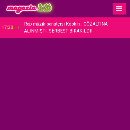
Rap müzik sanatçısı Keskin... GÖZALTINA
17:30
ALINMIŞTI, SERBEST BIRAKILDI!