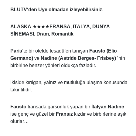
BLUTV‘den Üye olmadan izleyebilirsiniz.
★★★★
ALASKA
FRANSA, İTALYA,
DÜNYA
SİNEMASI, Dram, Romantik
Paris
’te bir otelde tesadüfen tanışan
Fausto (Elio
Germano)
ve
Nadine (Astride Berges- Frisbey)
’nin
birbirine benzer yönleri oldukça fazladır.
İkiside kırılgan, yalnız ve mutluluğa ulaşma konusunda
takıntılıdır.
Fausto
fransada garsonluk yapan bir
İtalyan Nadine
ise genç ve güzel bir
Fransız
kızdır ve birbirlerine aşık
olurlar…