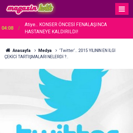
Atiye... KONSER ÖNCESİ FENALAŞINCA
04:08
HASTANEYE KALDIRILDI!
Anasayfa
Medya
'Twitter'... 2015 YILININ EN İLGİ
ÇEKİCİ TARTIŞMALARI NELERDİ ?..