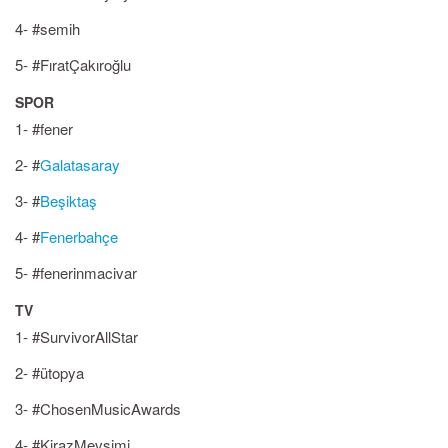
4- #semih
5- #FıratÇakıroğlu
SPOR
1- #fener
2- #
Galatasaray
3- #
Beşiktaş
4- #
Fenerbahçe
5- #fenerinmacivar
TV
1- #SurvivorAllStar
2- #ütopya
3- #ChosenMusicAwards
4- #KirazMevsimi