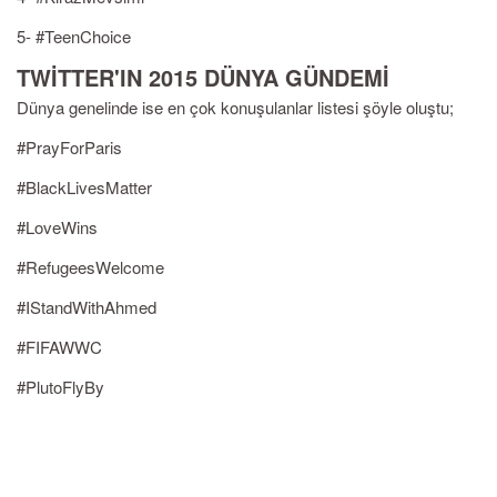
5- #TeenChoice
TWİTTER'IN 2015 DÜNYA GÜNDEMİ
Dünya genelinde ise en çok konuşulanlar listesi şöyle oluştu;
#PrayForParis
#BlackLivesMatter
#LoveWins
#RefugeesWelcome
#IStandWithAhmed
#FIFAWWC
#PlutoFlyBy