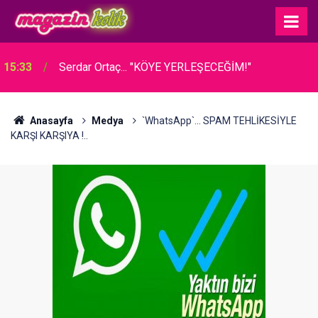
Mustafa Topaloğlu… PİŞMANLIK DOLU İTİRAF:
15:19
“HAK ETTİ, AMA İLGİLENEMEDİM”
Anasayfa
Medya
`WhatsApp`... SPAM TEHLİKESİYLE
KARŞI KARŞIYA !..