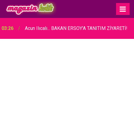
03:26
Acun Ilıcalı... BAKAN ERSOY'A TANITIM ZİYARETİ!