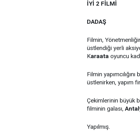
İYİ 2 FİLMİ
DADAŞ
Filmin, Yönetmenliğ
üstlendiği yerli aksi
K
araata
oyuncu kadr
Filmin yapımcılığını
üstlenirken, yapım f
Çekimlerinin büyük
filminin galası,
Antal
Yapılmış.