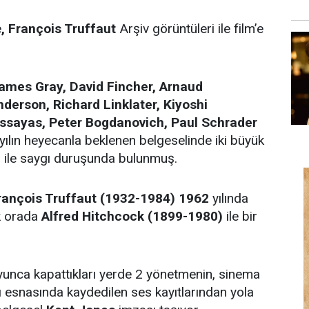
e
, François Truffaut
Arşiv görüntüleri ile film’e
ames Gray, David Fincher, Arnaud
derson, Richard Linklater, Kiyoshi
Assayas, Peter Bogdanovich, Paul Schrader
, yılın heyecanla beklenen belgeselinde iki büyük
 ile saygı duruşunda bulunmuş.
rançois Truffaut (1932-1984) 1962
yılında
k orada
Alfred Hitchcock
(1899-1980)
ile bir
unca kapattıkları yerde 2 yönetmenin, sinema
ı esnasında kaydedilen ses kayıtlarından yola