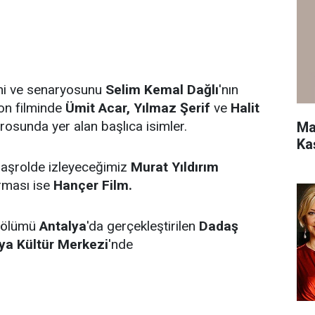
ini ve senaryosunu
Selim Kemal Dağlı
'nın
yon filminde
Ümit Acar, Yılmaz Şerif
ve
Halit
osunda yer alan başlıca isimler.
Ma
Ka
 başrolde izleyeceğimiz
Murat Yıldırım
irması ise
Hançer Film.
 bölümü
Antalya
'da gerçekleştirilen
Dadaş
ya Kültür Merkezi
'nde