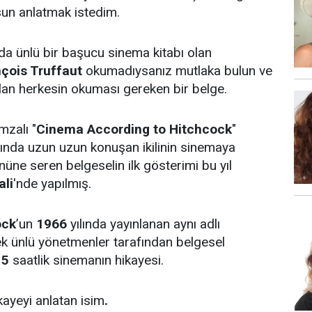
lsun anlatmak istedim.
arda ünlü bir başucu sinema kitabı olan
çois Truffaut
okumadıysanız mutlaka bulun ve
lan herkesin okuması gereken bir belge.
mzalı "
Cinema According to Hitchcock
"
kkında uzun uzun konuşan ikilinin sinemaya
önüne seren belgeselin ilk gösterimi bu yıl
ali
'nde yapılmış.
ock
’un
1966
yılında yayınlanan aynı adlı
k ünlü yönetmenler tarafından belgesel
15
saatlik sinemanın hikayesi.
kayeyi anlatan isim
.