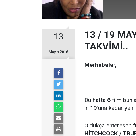
13 / 19 MA
13
TAKVİMİ..
Mayıs 2016
Merhabalar,
Bu hafta
6
film bunl
ın 19’una kadar yen
Oldukça enteresan f
HİTCHCOCK / TRU