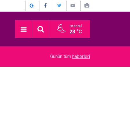
İstanbul
23 °C
18:57
Tarık Pabuççuoğlu… AMELİYAT OLDU!
Günün tüm
haberleri