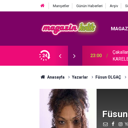
Manşetler
Günün Haberleri
Arşiv
S
MAGAZ
Çıkarması... ALMANYA ÇEKİMLERİNDEN İLK
24
19:30
Seda B
Anasayfa
Yazarlar
Füsun OLGAÇ
Füsun
Y