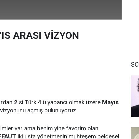
YIS ARASI VİZYON
SO
ardan
2
si Türk
4
ü yabancı olmak üzere
Mayıs
i vizyonunu açmış bulunuyoruz.
ilmler var ama benim yine favorim olan
FFAUT
iki usta yönetmenin muhteşem belgesel