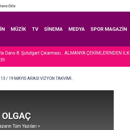
itene Ekle
IN
MÜZIK
TV
SINEMA
MEDYA
SPOR MAGAZIN
akan... YOĞUN İSTEK ÜZERİNE İMAJ DEĞİŞTİRDİ!
13 / 19 MAYIS ARASI VİZYON TAKVİMİ..
 OLGAÇ
azarın Tüm Yazıları >