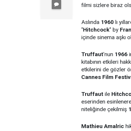
filmi sizlere biraz o
Aslında
1960
lı yıll
"
Hitchcock
" by
Fran
içinde sinema aşkı o
Truffaut
'nun
1966
i
kitabının etkileri ha
etkilerini de gözler 
Cannes Film Festiv
Truffaut
ile
Hitchc
eserinden esinlenere
niteliğinde çekilmiş
Mathieu Amalric
hi