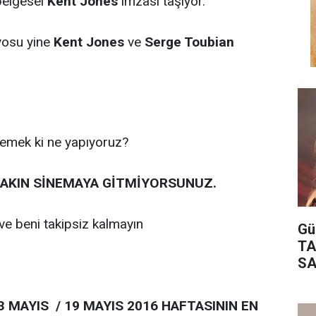
 belgesel
Kent Jones
imzası taşıyor.
yosu yine
Kent Jones
ve
Serge Toubian
 demek ki ne yapıyoruz?
AKIN SİNEMAYA GİTMİYORSUNUZ.
ve beni takipsiz kalmayın
Gü
TA
SA
3 MAYIS / 19 MAYIS 2016 HAFTASININ EN