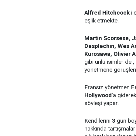
Alfred Hitchcock
il
eşlik etmekte.
Martin Scorsese, J
Desplechin, Wes An
Kurosawa, Olivier 
gibi ünlü isimler de 
yönetmene görüşleri
Fransız yönetmen
F
Hollywood
'a gidere
söyleşi yapar.
Kendilerini
3
gün boy
hakkında tartışmalar