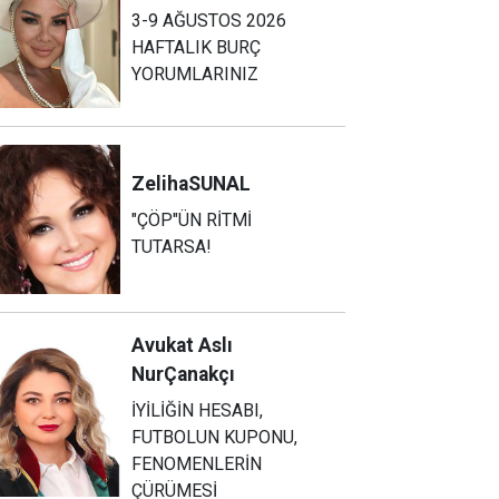
3-9 AĞUSTOS 2026
HAFTALIK BURÇ
YORUMLARINIZ
Zeliha
SUNAL
"ÇÖP"ÜN RİTMİ
TUTARSA!
Avukat Aslı
Nur
Çanakçı
İYİLİĞİN HESABI,
FUTBOLUN KUPONU,
FENOMENLERİN
ÇÜRÜMESİ