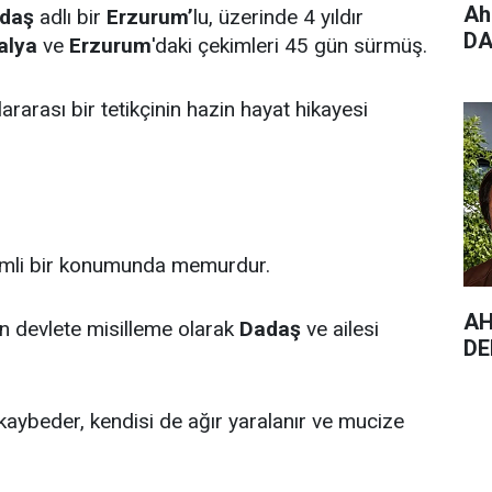
Ah
daş
adlı bir
Erzurum’
lu, üzerinde 4 yıldır
DA
alya
ve
Erzurum
'daki çekimleri 45 gün sürmüş.
ararası bir tetikçinin hazin hayat hikayesi
emli bir konumunda memurdur.
AH
n devlete misilleme olarak
Dadaş
ve ailesi
DE
a kaybeder, kendisi de ağır yaralanır ve mucize