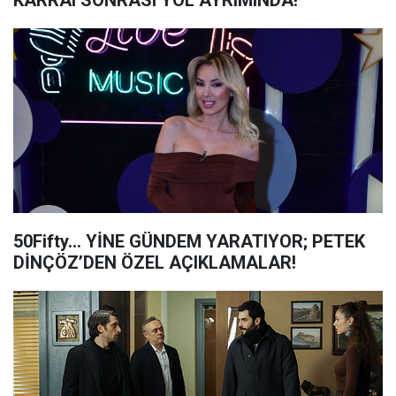
KARRAI SONRASI YOL AYRIMINDA!
50Fifty… YİNE GÜNDEM YARATIYOR; PETEK
DİNÇÖZ’DEN ÖZEL AÇIKLAMALAR!