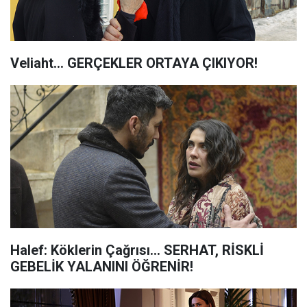
Veliaht... GERÇEKLER ORTAYA ÇIKIYOR!
Halef: Köklerin Çağrısı... SERHAT, RİSKLİ
GEBELİK YALANINI ÖĞRENİR!