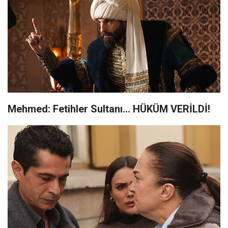
Mehmed: Fetihler Sultanı... HÜKÜM VERİLDİ!