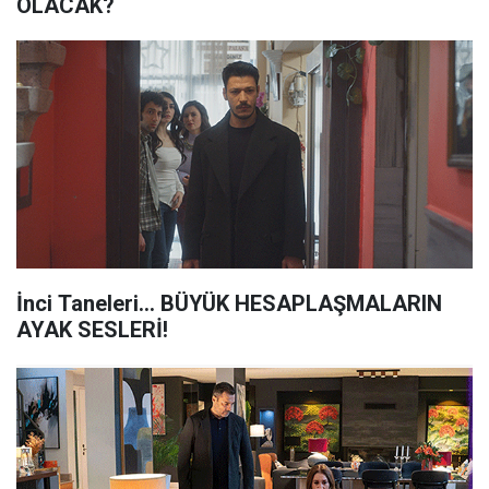
OLACAK?
İnci Taneleri... BÜYÜK HESAPLAŞMALARIN
AYAK SESLERİ!