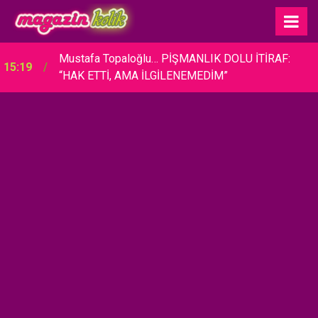
Nagihan Karadere... BÜYÜK DEĞİŞİM, BÜYÜK
13:30
MALİYET!