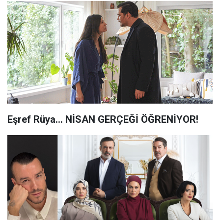
Eşref Rüya... NİSAN GERÇEĞİ ÖĞRENİYOR!