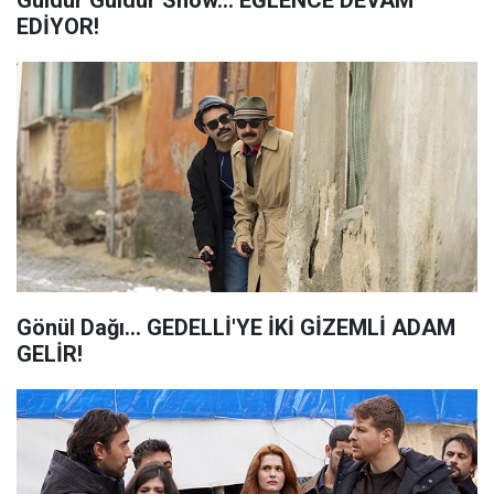
Güldür Güldür Show... EĞLENCE DEVAM
EDİYOR!
Gönül Dağı... GEDELLİ'YE İKİ GİZEMLİ ADAM
GELİR!