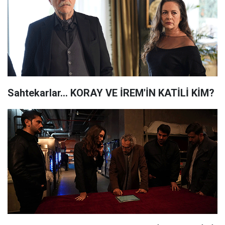
Sahtekarlar... KORAY VE İREM'İN KATİLİ KİM?