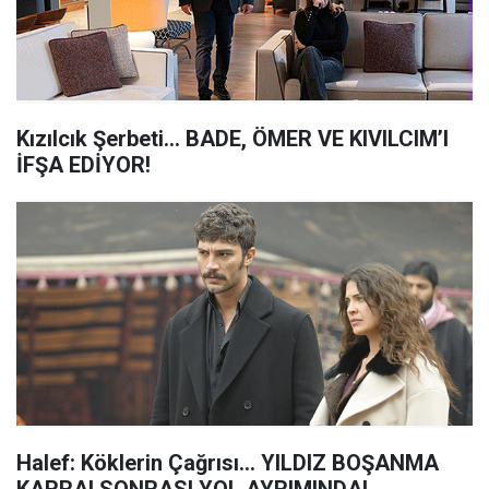
Kızılcık Şerbeti... BADE, ÖMER VE KIVILCIM’I
İFŞA EDİYOR!
Halef: Köklerin Çağrısı... YILDIZ BOŞANMA