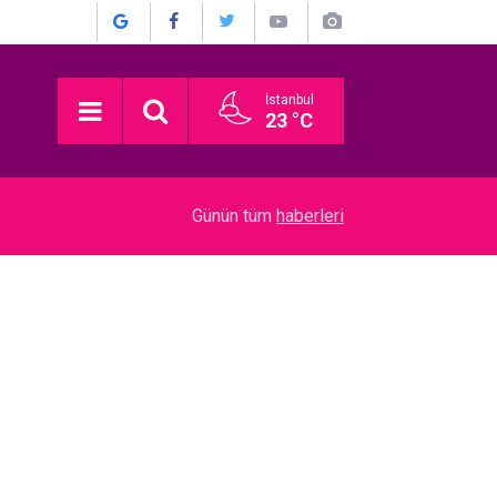
İstanbul
23 °C
22:52
Münir Özkul... İŞTE HİÇ KİMSENİN BİLMEDİĞİ 
Günün tüm
haberleri