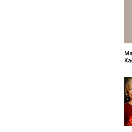
Ma
Ka