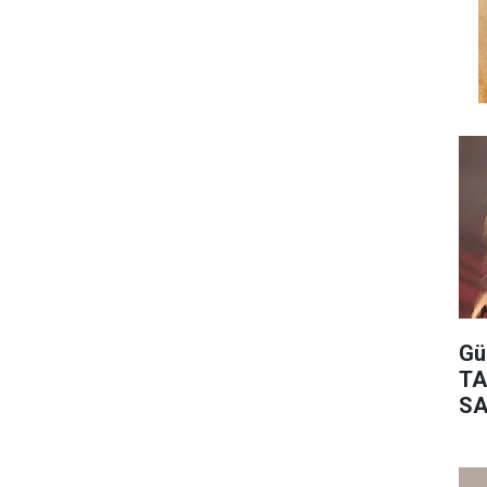
Gü
TA
SA