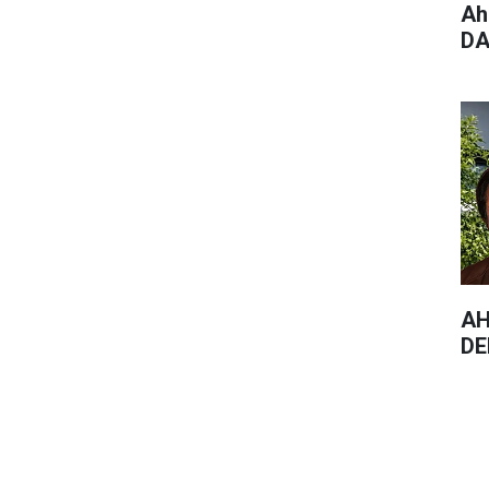
Ah
DA
AH
DE