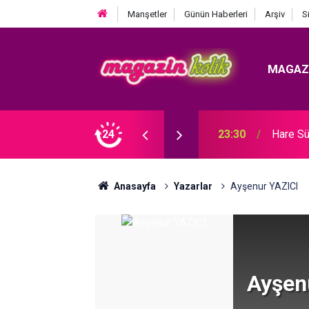
Manşetler
Günün Haberleri
Arşiv
S
MAGAZ
Ozan Bayraşa... SÜRPRİZ İŞ BİRLİĞİ!
24
23:30
Hare Sü
Anasayfa
Yazarlar
Ayşenur YAZICI
Ayşen