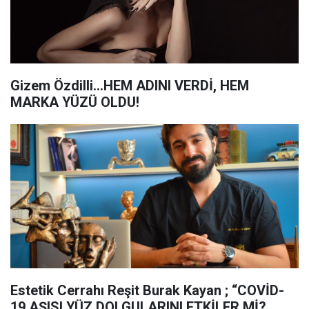
Gizem Özdilli...HEM ADINI VERDİ, HEM
MARKA YÜZÜ OLDU!
Estetik Cerrahı Reşit Burak Kayan ; “COVİD-
19 AŞISI YÜZ DOLGULARINI ETKİLER Mİ?