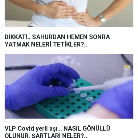
DİKKAT!.. SAHURDAN HEMEN SONRA
YATMAK NELERİ TETİKLER?..
VLP Covid yerli aşı... NASIL GÖNÜLLÜ
OLUNUR, ŞARTLARI NELER?..