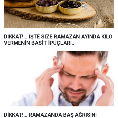
DİKKAT!... İŞTE SİZE RAMAZAN AYINDA KİLO
VERMENİN BASİT İPUÇLARI..
DİKKAT!... RAMAZANDA BAŞ AĞRISINI