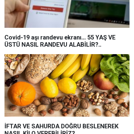
Covid-19 aşı randevu ekranı... 55 YAŞ VE
ÜSTÜ NASIL RANDEVU ALABİLİR?..
İFTAR VE SAHURDA DOĞRU BESLENEREK
NASIL KİLO VEREBİLİRİZ?..