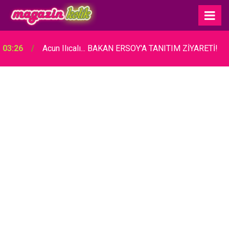
03:26
Acun Ilıcalı... BAKAN ERSOY'A TANITIM ZİYARETİ!