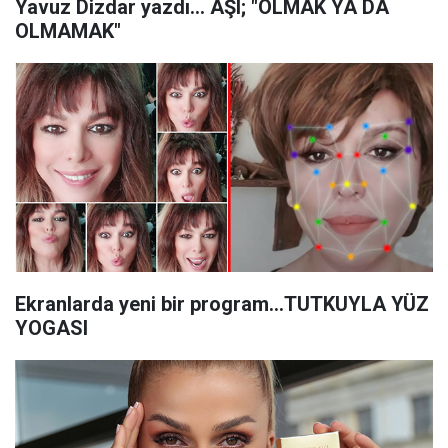
Yavuz Dizdar yazdı... AŞI; "OLMAK YA DA
OLMAMAK"
Ekranlarda yeni bir program…TUTKUYLA YÜZ
YOGASI