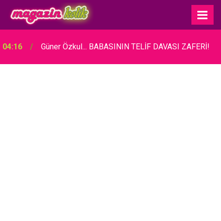
04:16
Güner Özkul... BABASININ TELİF DAVASI ZAFERİ!