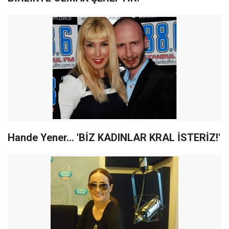
Hande Yener... 'BİZ KADINLAR KRAL İSTERİZ!'