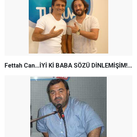
Fettah Can...İYİ Kİ BABA SÖZÜ DİNLEMİŞİM!...