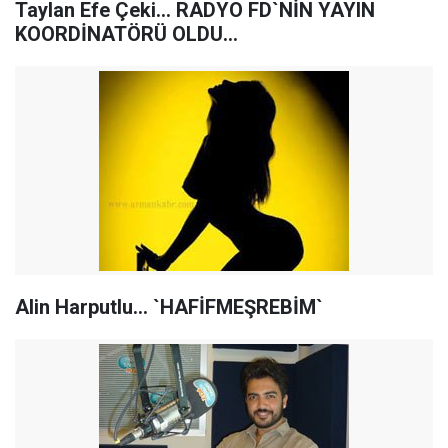
Taylan Efe Çeki... RADYO FD`NİN YAYIN
KOORDİNATÖRÜ OLDU...
Alin Harputlu... `HAFİFMEŞREBİM`