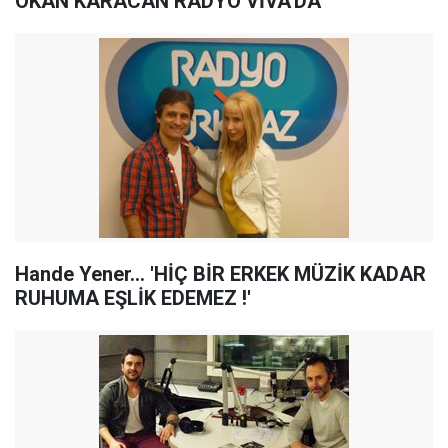
OKAN KARACAN RADYO VİVA'DA
Hande Yener... 'HİÇ BİR ERKEK MÜZİK KADAR
RUHUMA EŞLİK EDEMEZ !'