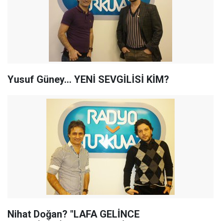
Yusuf Güney... YENİ SEVGİLİSİ KİM?
Nihat Doğan? "LAFA GELİNCE