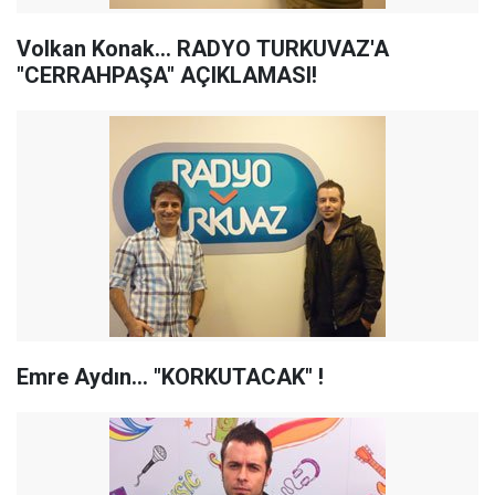
Volkan Konak... RADYO TURKUVAZ'A
"CERRAHPAŞA" AÇIKLAMASI!
Emre Aydın... "KORKUTACAK" !