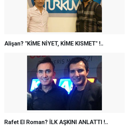
Alişan? "KİME NİYET, KİME KISMET" !..
Rafet El Roman? İLK AŞKINI ANLATTI !..