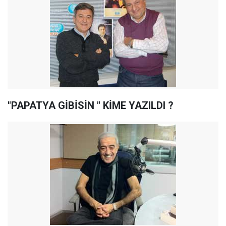
"PAPATYA GİBİSİN " KİME YAZILDI ?