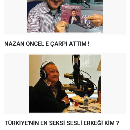
NAZAN ÖNCEL'E ÇARPI ATTIM !
TÜRKİYE'NİN EN SEKSİ SESLİ ERKEĞİ KİM ?