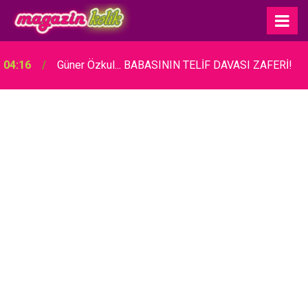
04:16
Güner Özkul... BABASININ TELİF DAVASI ZAFERİ!