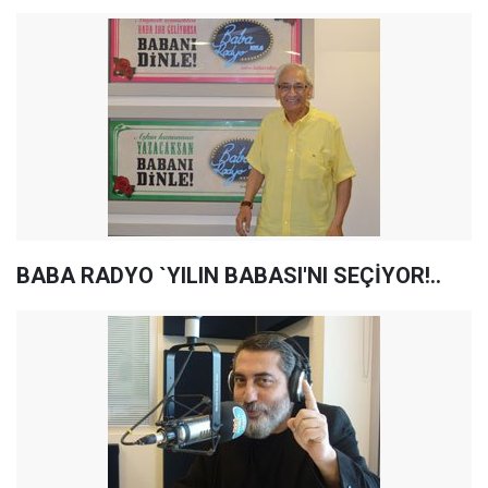
BABA RADYO `YILIN BABASI'NI SEÇİYOR!..